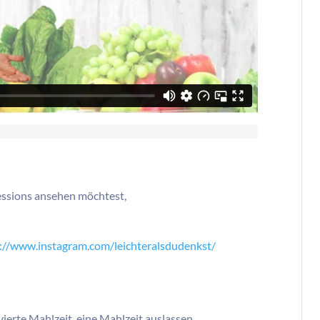
essions ansehen möchtest,
://www.instagram.com/leichteralsdudenkst/
ierte Mahlzeit, eine Mahlzeit auslassen