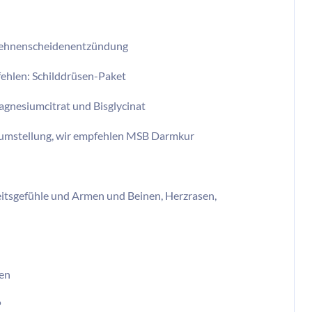
 Sehnenscheidenentzündung
ehlen: Schilddrüsen-Paket
Magnesiumcitrat und Bisglycinat
sumstellung, wir empfehlen MSB Darmkur
tsgefühle und Armen und Beinen, Herzrasen,
nen
P