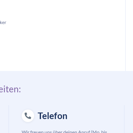
ker
iten:
Telefon
Wir freuen uns über deinen Anruf (Mo. bis