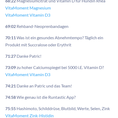
68:22
Magnesiumcitrat und Vitamin D für Hündin Rhea
VitaMoment Magnesium
VitaMoment Vitamin D3
69:02
Rehband-Neoprenbandagen
70:11
Was ist ein gesundes Abnehmtempo? Täglich ein
Produkt mit Succralose oder Erythrit
71:27
Danke Patric!
73:09
zu hoher Calciumspiegel bei 5000 i.E. Vitamin D?
VitaMoment Vitamin D3
74:21
Danke an Patric und das Team!
74:58
Wie genau ist die Runtastic App?
75:55
Hashimoto, Schilddrüse, Blutbild, Werte, Selen, Zink
VitaMoment Zink-Histidin